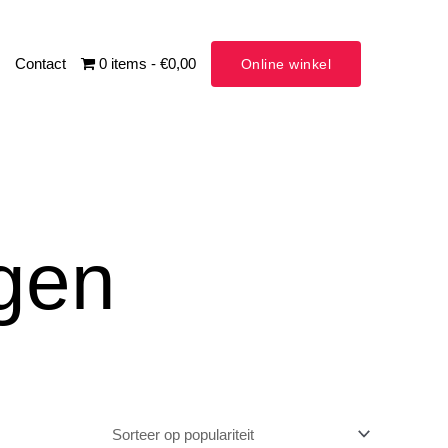
Contact
0 items
€0,00
Online winkel
gen