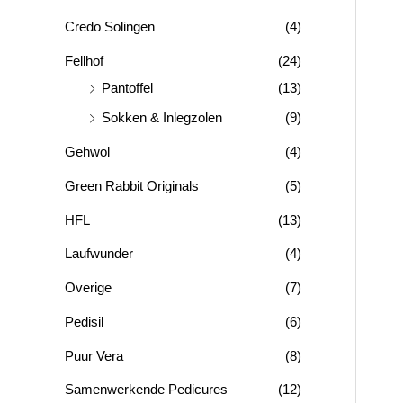
r
Credo Solingen
(4)
:
Fellhof
(24)
Pantoffel
(13)
Sokken & Inlegzolen
(9)
Gehwol
(4)
Green Rabbit Originals
(5)
HFL
(13)
Laufwunder
(4)
Overige
(7)
Pedisil
(6)
Puur Vera
(8)
Samenwerkende Pedicures
(12)