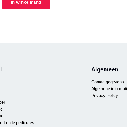
In winkelmand
l
Algemeen
Contactgegevens
Algemene informat
Privacy Policy
der
re
a
rkende pedicures