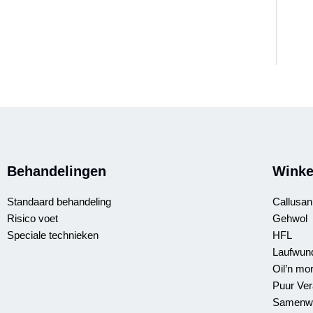
Behandelingen
Winke
Standaard behandeling
Callusan
Risico voet
Gehwol
Speciale technieken
HFL
Laufwun
Oil’n mo
Puur Ver
Samenwe