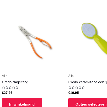
Alle
Alle
Credo Nageltang
Credo keramische eeltvij
Waardering
Waardering
€
27,95
€
19,95
0
0
uit
uit
5
5
In winkelmand
Opties selecteren