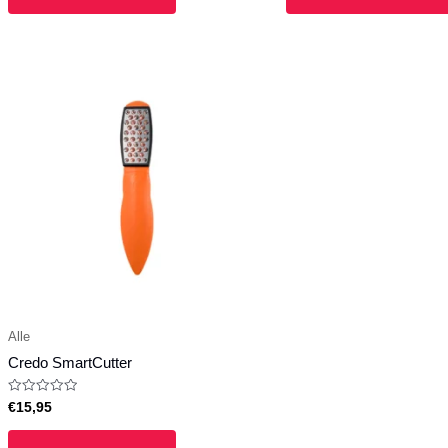
Alle
Credo SmartCutter
Waardering
€
15,95
0
uit
5