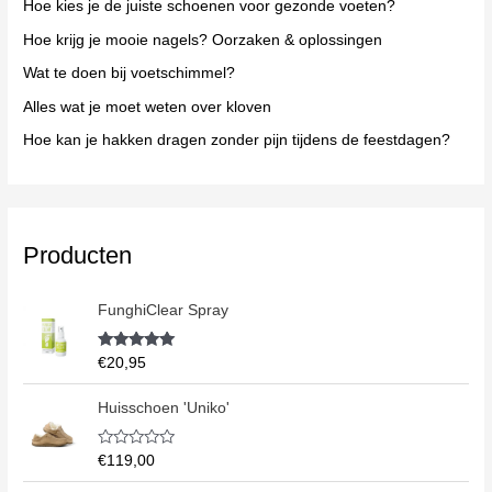
Hoe kies je de juiste schoenen voor gezonde voeten?
a
Hoe krijg je mooie nagels? Oorzaken & oplossingen
r
Wat te doen bij voetschimmel?
:
Alles wat je moet weten over kloven
Hoe kan je hakken dragen zonder pijn tijdens de feestdagen?
Producten
FunghiClear Spray
Waardering
€
20,95
5.00
uit 5
Huisschoen 'Uniko'
W
€
119,00
a
a