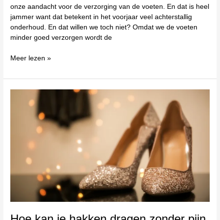
onze aandacht voor de verzorging van de voeten. En dat is heel
jammer want dat betekent in het voorjaar veel achterstallig
onderhoud. En dat willen we toch niet? Omdat we de voeten
minder goed verzorgen wordt de
Meer lezen »
Hoe
kan
je
hakken
dragen
zonder
pijn
tijdens
de
feestdagen?
Hoe kan je hakken dragen zonder pijn