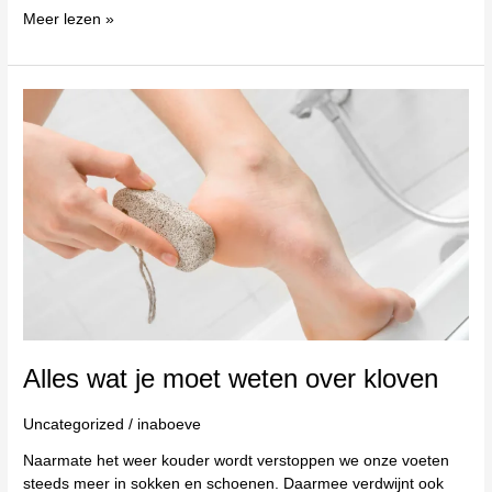
Meer lezen »
Alles
wat
je
moet
weten
over
kloven
Alles wat je moet weten over kloven
Uncategorized
/
inaboeve
Naarmate het weer kouder wordt verstoppen we onze voeten
steeds meer in sokken en schoenen. Daarmee verdwijnt ook