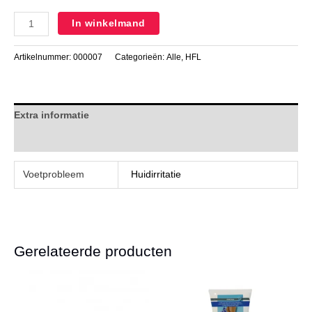
In winkelmand
Artikelnummer:
000007
Categorieën:
Alle
,
HFL
Extra informatie
Beoordelingen (0)
Voetprobleem
Huidirritatie
Gerelateerde producten
Dit
product
heeft