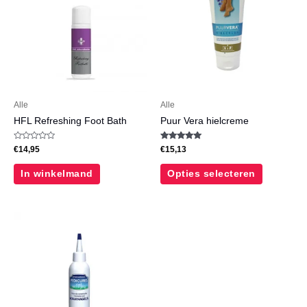
meerdere
variaties.
Deze
optie
kan
gekozen
worden
Alle
Alle
op
HFL Refreshing Foot Bath
Puur Vera hielcreme
de
productpa
Waardering
Waardering
€
14,95
€
15,13
0
5.00
uit
uit 5
5
In winkelmand
Opties selecteren