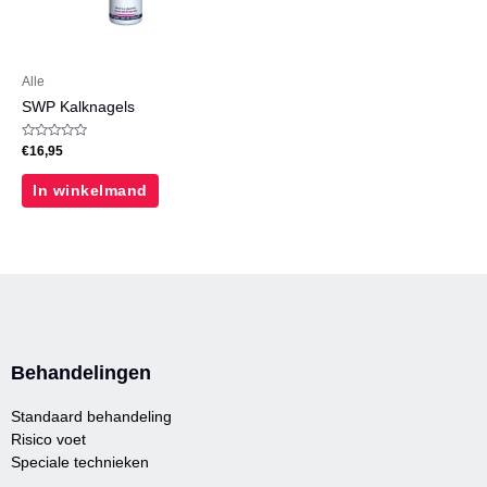
Alle
SWP Kalknagels
Waardering
€
16,95
0
uit
5
In winkelmand
Behandelingen
Standaard behandeling
Risico voet
Speciale technieken